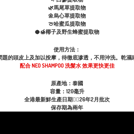
🌿馬尾草提取物
🌼烏心草提取物
🍈哈蜜瓜提取物
🥥🍯椰子及野生蜂蜜提取物
使用方法：
問題的頭皮上及加以按摩，待徹底滲透，不用沖洗。乾濕
配合 NEO SHAMPOO 洗髮水 效果更快更佳
原產地：泰國
容量：120毫升
全港最新鮮生產日期👉🏻26年2月批次
保存期為兩年