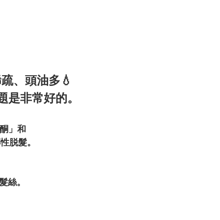
疏、頭油多💧
題是非常好的。
睪酮」和
傳性脱髮。
。
新髮絲。