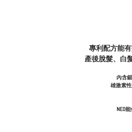
專利配方能有
產後脫髮、白
內含鋸
雄激素性
NEO