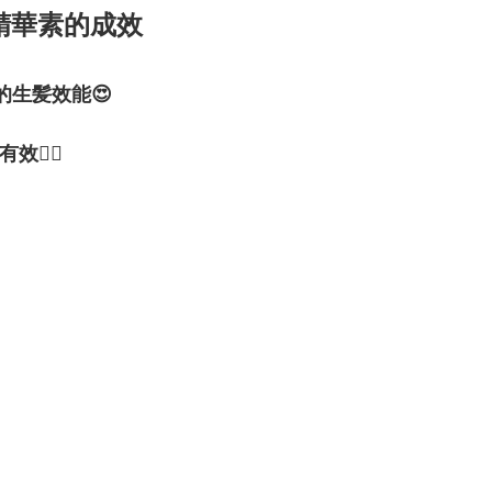
定精華素的成效
有的生髪效能😍
👍🏼