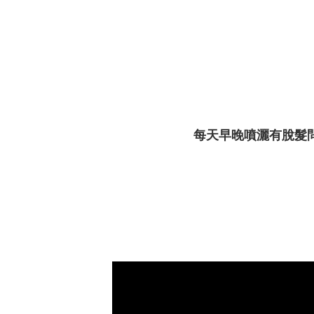
每天早晚噴灑有脫髮