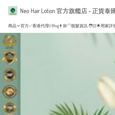
Neo Hair Lotion 官方旗艦店 
商品
官方✅香港代理
U Blog👨🏼‍🦲脫髮資訊 🧑🏻
🌟用家評價