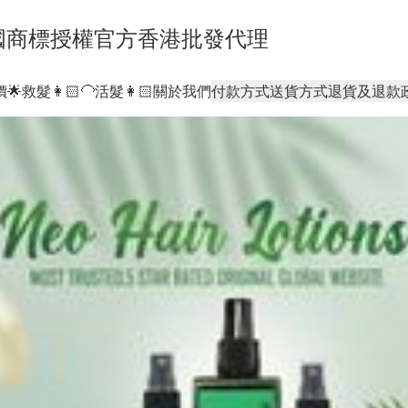
- 正貨泰國商標授權官方香港批發代理
🌟
救髮👩🏻‍🦲活髮👩🏻
關於我們
付款方式
送貨方式
退貨及退款