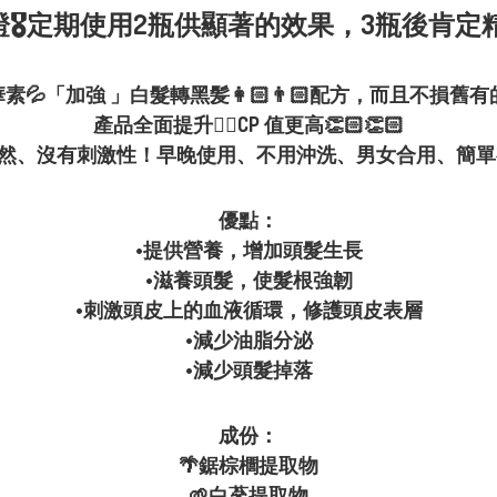
證🎖定期使用2瓶供顯著的效果，3瓶後肯
華素💦「加強 」白髮轉黑髪👩🏻👨🏻配方，而且不損舊
產品全面提升👍🏼CP 值更高👏🏻👏🏻
然、沒有刺激性！早晚使用、不用沖洗、男女合用、簡單有效
優點：
•提供營養，增加頭髮生長
•滋養頭髮，使髮根強韌
•刺激頭皮上的血液循環，修護頭皮表層
•減少油脂分泌
•減少頭髮掉落
成份：
🌴鋸棕櫚提取物
🌱白蔘提取物