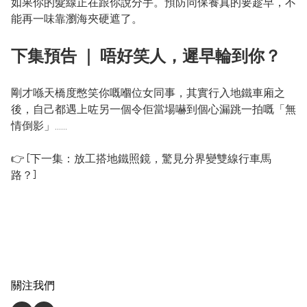
如果你的髮線正在跟你說分手。預防同保養真的要趁早，不
能再一味靠瀏海夾硬遮了。
下集預告 ｜ 唔好笑人，遲早輪到你？
剛才喺天橋度憋笑你嘅嗰位女同事，其實行入地鐵車廂之
後，自己都遇上咗另一個令佢當場嚇到個心漏跳一拍嘅「無
情倒影」……

👉 [下一集：放工搭地鐵照鏡，驚見分界變雙線行車馬
關注我們