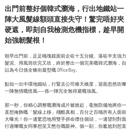
出門前整好個韓式瀏海，行出地鐵站一
陣大風髮線額頭直接失守！驚完唔好夾
硬遮，即刻自我檢測危機指標，趁早開
始強韌髮根！
朝早出門前，足足喺塊鏡面前企咗十五分鐘。落咗半支強力
髮泥、用風筒吹完又吹，終於整出一個完美嘅韓式瀏海，自
以為今日係全條街最型嘅 Office Boy。

點知一出中環地鐵站，行緊去公司條天橋度，迎面忽然吹嚟
一陣無情嘅怪風——係一陣完全無得避嘅強風。

那一秒，你精心調整嘅瀏海成片被掀起，毫無防備地將你一
直想掩飾嘅「髮線上移」殘酷真相，百分之百喺所有人面前
大曝光！你一邊驚恐地用雙手拼命㩒住個頭，一邊望到對面
行過嚟嘅女同事想笑又憋住嘅眼神。個一刻，你尷尬到想直