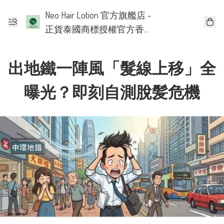
Neo Hair Lotion 官方旗艦店 -
正貨泰國商標授權官方香
港批發代理
出地鐵一陣風「髮線上移」全
曝光？即刻自測脫髪危機