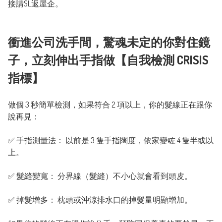
接請SL返屋企。

衝進公司洗手間，驚魂未定的你對住鏡
子，立刻伸出手指做【自我檢測 CRISIS
指標】
做個 3 秒簡單檢測，如果符合 2 項以上，你的髮線正在跟你
說再見：

✅ 手指測量法： 以前是 3 隻手指闊度，依家變咗 4 隻半或以
上。

✅ 髮縫變寬： 分界線（髮縫）不小心就會看到頭皮。

✅ 掉髮增多： 枕頭或沖涼排水口的掉髮量明顯增加。
