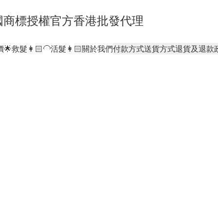
- 正貨泰國商標授權官方香港批發代理
🌟
救髮👩🏻‍🦲活髮👩🏻
關於我們
付款方式
送貨方式
退貨及退款