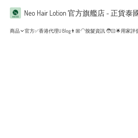
Neo Hair Lotion 官方旗艦店 
商品
官方✅香港代理
U Blog👨🏼‍🦲脫髮資訊 🧑🏻
🌟用家評價