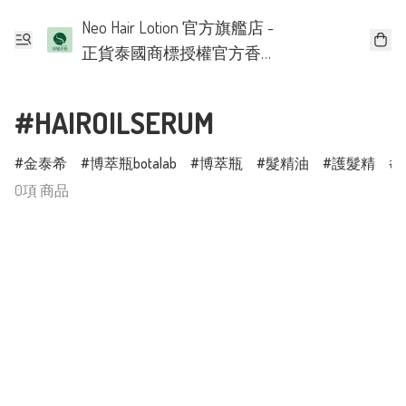
Neo Hair Lotion 官方旗艦店 -
正貨泰國商標授權官方香
港批發代理
#HAIROILSERUM
金泰希
博萃瓶botalab
博萃瓶
髮精油
護髮精
0項 商品