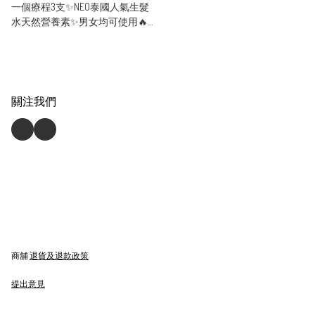
一個療程3支✨NEO泰國人氣生髮
水天然營養素✨男女均可使用🔥
優惠價🔥
關注我們
商舖
退貨及退款政策
提出意見