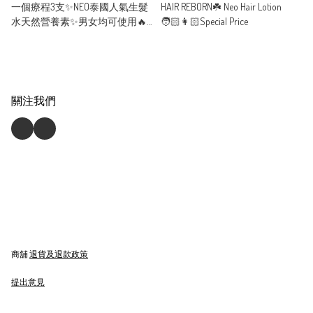
一個療程3支✨NEO泰國人氣生髮
HAIR REBORN☘️ Neo Hair Lotion
水天然營養素✨男女均可使用🔥
🧑🏻👩🏻Special Price
優惠價🔥
關注我們
商舖
退貨及退款政策
提出意見