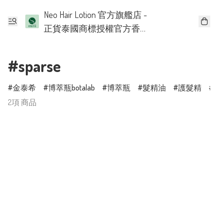
Neo Hair Lotion 官方旗艦店 -
正貨泰國商標授權官方香
港批發代理
#sparse
金泰希
博萃瓶botalab
博萃瓶
髮精油
護髮精
2項 商品