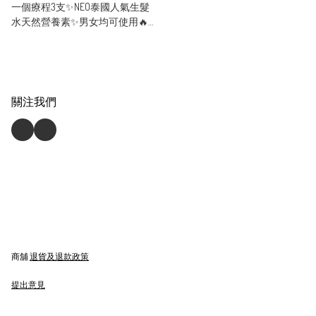
一個療程3支✨NEO泰國人氣生髮
水天然營養素✨男女均可使用🔥
優惠價🔥
關注我們
商舖
退貨及退款政策
提出意見