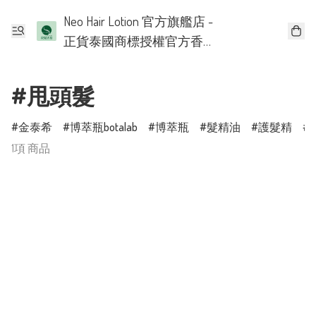
Neo Hair Lotion 官方旗艦店 -
正貨泰國商標授權官方香
港批發代理
#甩頭髮
金泰希
博萃瓶botalab
博萃瓶
髮精油
護髮精
1項 商品