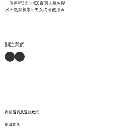
一個療程3支✨NEO泰國人氣生髮
水天然營養素✨男女均可使用🔥
優惠價🔥
關注我們
商舖
退貨及退款政策
提出意見